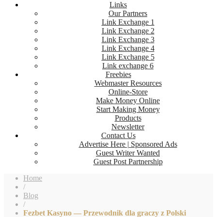
Links
Our Partners
Link Exchange 1
Link Exchange 2
Link Exchange 3
Link Exchange 4
Link Exchange 5
Link exchange 6
Freebies
Webmaster Resources
Online-Store
Make Money Online
Start Making Money
Products
Newsletter
Contact Us
Advertise Here | Sponsored Ads
Guest Writer Wanted
Guest Post Partnership
Home
/
Blog
/
Fezbet Kasyno — Przewodnik dla graczy z Polski