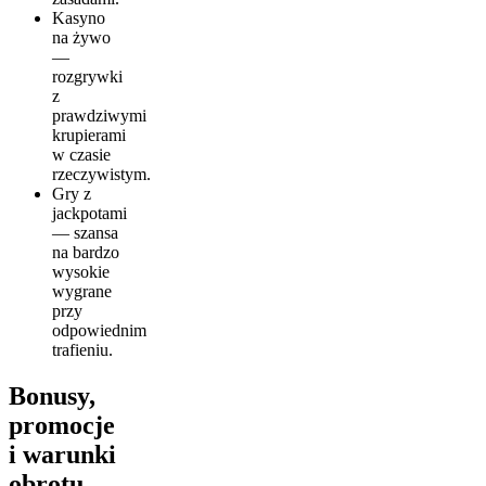
Kasyno
na żywo
—
rozgrywki
z
prawdziwymi
krupierami
w czasie
rzeczywistym.
Gry z
jackpotami
— szansa
na bardzo
wysokie
wygrane
przy
odpowiednim
trafieniu.
Bonusy,
promocje
i warunki
obrotu