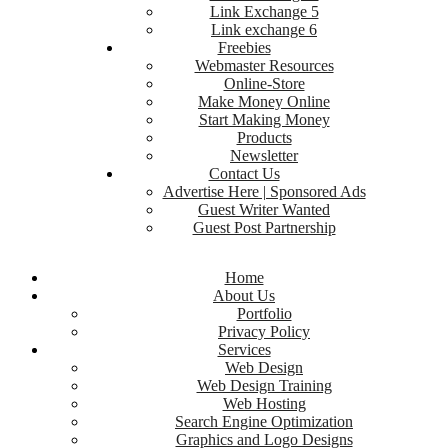
Link Exchange 5
Link exchange 6
Freebies
Webmaster Resources
Online-Store
Make Money Online
Start Making Money
Products
Newsletter
Contact Us
Advertise Here | Sponsored Ads
Guest Writer Wanted
Guest Post Partnership
Home
About Us
Portfolio
Privacy Policy
Services
Web Design
Web Design Training
Web Hosting
Search Engine Optimization
Graphics and Logo Designs