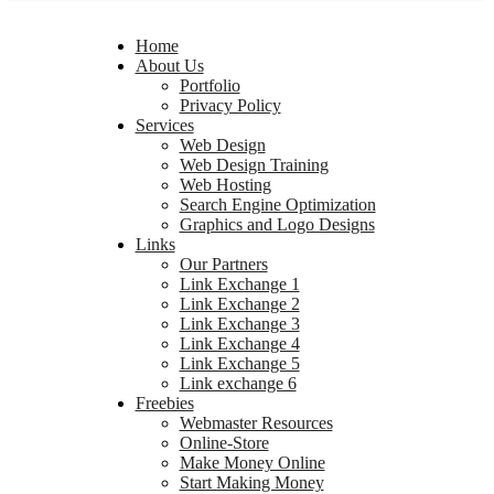
Home
About Us
Portfolio
Privacy Policy
Services
Web Design
Web Design Training
Web Hosting
Search Engine Optimization
Graphics and Logo Designs
Links
Our Partners
Link Exchange 1
Link Exchange 2
Link Exchange 3
Link Exchange 4
Link Exchange 5
Link exchange 6
Freebies
Webmaster Resources
Online-Store
Make Money Online
Start Making Money