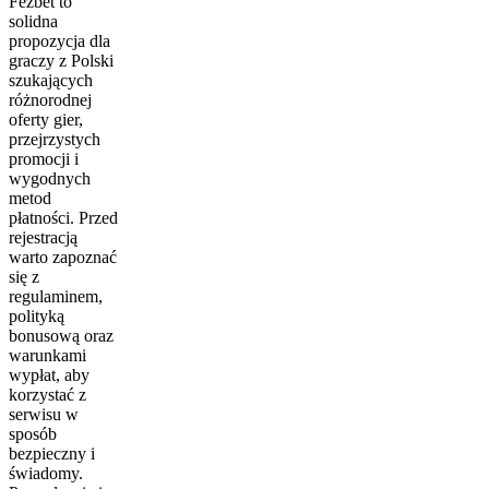
Fezbet to
solidna
propozycja dla
graczy z Polski
szukających
różnorodnej
oferty gier,
przejrzystych
promocji i
wygodnych
metod
płatności. Przed
rejestracją
warto zapoznać
się z
regulaminem,
polityką
bonusową oraz
warunkami
wypłat, aby
korzystać z
serwisu w
sposób
bezpieczny i
świadomy.