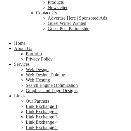
Products
Newsletter
Contact Us
Advertise Here | Sponsored Ads
Guest Writer Wanted
Guest Post Partnership
Home
About Us
Portfolio
Privacy Policy
Services
Web Design
Web Design Training
Web Hosting
Search Engine Optimization
Graphics and Logo Designs
Links
Our Partners
Link Exchange 1
Link Exchange 2
Link Exchange 3
Link Exchange 4
Link Exchange 5