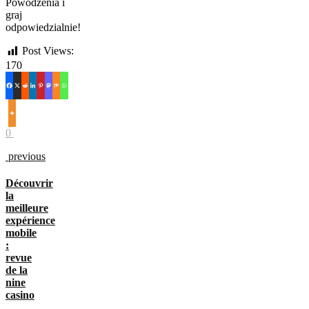
Powodzenia i
graj
odpowiedzialnie!
Post Views:
170
0
previous
Découvrir
la
meilleure
expérience
mobile
:
revue
de la
nine
casino