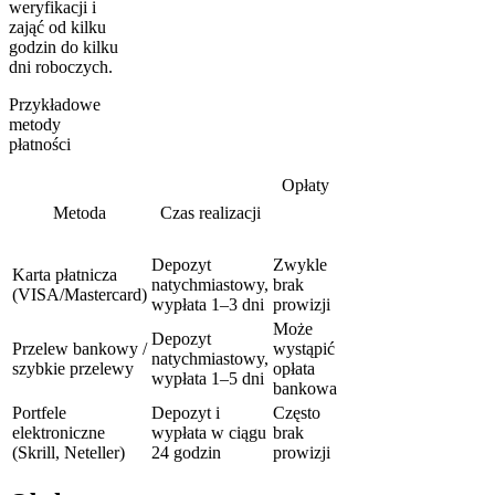
weryfikacji i
zająć od kilku
godzin do kilku
dni roboczych.
Przykładowe
metody
płatności
Opłaty
Metoda
Czas realizacji
Depozyt
Zwykle
Karta płatnicza
natychmiastowy,
brak
(VISA/Mastercard)
wypłata 1–3 dni
prowizji
Może
Depozyt
Przelew bankowy /
wystąpić
natychmiastowy,
szybkie przelewy
opłata
wypłata 1–5 dni
bankowa
Portfele
Depozyt i
Często
elektroniczne
wypłata w ciągu
brak
(Skrill, Neteller)
24 godzin
prowizji