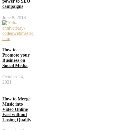
power to SEO
campaigns
June 8, 2018
How to
Promote your
Business on
Social Media
October 24,
2021
How to Merge
Music into
Video Online
Fast without
Losing Quality