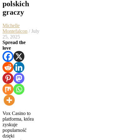
polskich
graczy
Michelle
Montefalcon
/ July
25, 2025
Spread the
love
Vox Casino to
platforma, która
zyskuje
popularność
dzięki