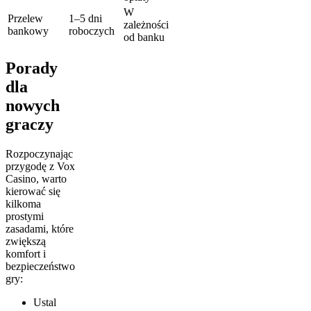
W
Przelew
1–5 dni
zależności
bankowy
roboczych
od banku
Porady
dla
nowych
graczy
Rozpoczynając
przygodę z Vox
Casino, warto
kierować się
kilkoma
prostymi
zasadami, które
zwiększą
komfort i
bezpieczeństwo
gry:
Ustal