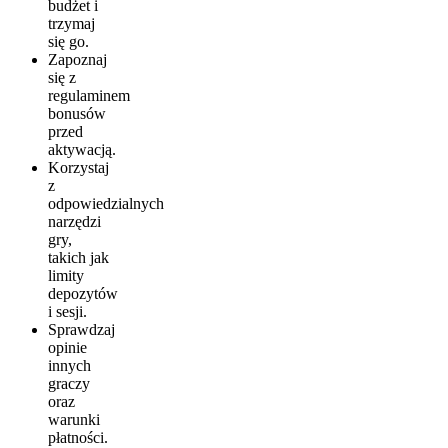
budżet i
trzymaj
się go.
Zapoznaj
się z
regulaminem
bonusów
przed
aktywacją.
Korzystaj
z
odpowiedzialnych
narzędzi
gry,
takich jak
limity
depozytów
i sesji.
Sprawdzaj
opinie
innych
graczy
oraz
warunki
płatności.