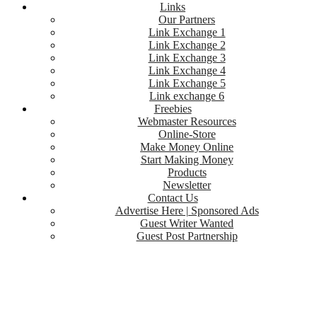
Links
Our Partners
Link Exchange 1
Link Exchange 2
Link Exchange 3
Link Exchange 4
Link Exchange 5
Link exchange 6
Freebies
Webmaster Resources
Online-Store
Make Money Online
Start Making Money
Products
Newsletter
Contact Us
Advertise Here | Sponsored Ads
Guest Writer Wanted
Guest Post Partnership