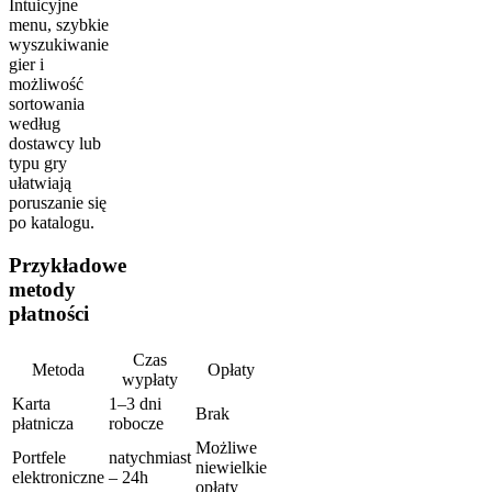
Intuicyjne
menu, szybkie
wyszukiwanie
gier i
możliwość
sortowania
według
dostawcy lub
typu gry
ułatwiają
poruszanie się
po katalogu.
Przykładowe
metody
płatności
Czas
Metoda
Opłaty
wypłaty
Karta
1–3 dni
Brak
płatnicza
robocze
Możliwe
Portfele
natychmiast
niewielkie
elektroniczne
– 24h
opłaty