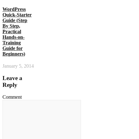
WordPress
Quick-Starter
Guide (Step
By Step,
Practical
Hands-on-
Training
Guide for
Beginners)
January 5, 2014
Leave a
Reply
Comment