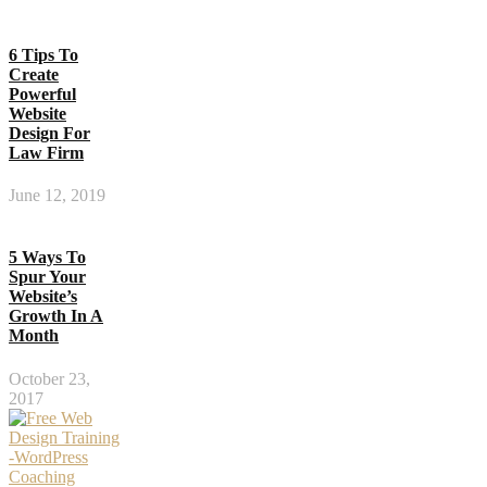
6 Tips To
Create
Powerful
Website
Design For
Law Firm
June 12, 2019
5 Ways To
Spur Your
Website’s
Growth In A
Month
October 23,
2017