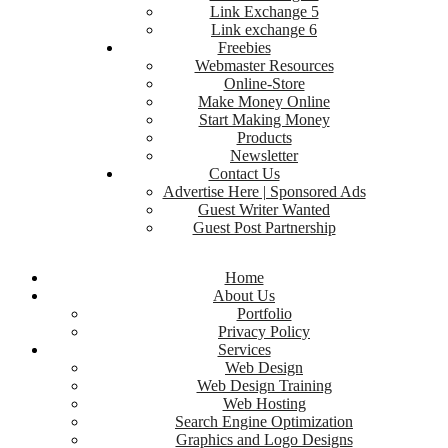
Link Exchange 5
Link exchange 6
Freebies
Webmaster Resources
Online-Store
Make Money Online
Start Making Money
Products
Newsletter
Contact Us
Advertise Here | Sponsored Ads
Guest Writer Wanted
Guest Post Partnership
Home
About Us
Portfolio
Privacy Policy
Services
Web Design
Web Design Training
Web Hosting
Search Engine Optimization
Graphics and Logo Designs