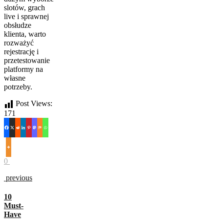
slotów, grach
live i sprawnej
obsłudze
klienta, warto
rozważyć
rejestrację i
przetestowanie
platformy na
własne
potrzeby.
Post Views:
171
0
previous
10
Must-
Have