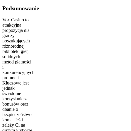
Podsumowanie
Vox Casino to
atrakcyjna
propozycja dla
graczy
poszukujących
różnorodnej
biblioteki gier,
solidnych
metod płatności
i
konkurencyjnych
promocji.
Kluczowe jest
jednak
świadome
korzystanie z
bonusów oraz
dbanie o
bezpieczeństwo
konta. Jeśli
zależy Ci na
dużym wyborze