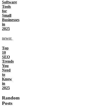
Software
Tools
for
Small
Businesses
in
2025
newer
Top
10
SEO
Trends
You
Need
to
Know
in
2025
Random
Posts