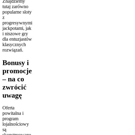
Znajdziemy
tutaj zarówno
popularne sloty
z
progresywnymi
jackpotami, jak
i niszowe gry
dla entuzjastów
klasycznych
rozwiązań.
Bonusy i
promocje
– na co
zwrócić
uwagę
Oferta
powitalna i
program
lojalnościowy
są
skonstruowane