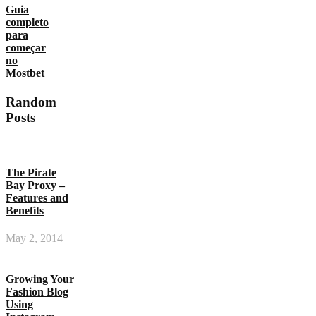
Guia
completo
para
começar
no
Mostbet
Random
Posts
The Pirate
Bay Proxy –
Features and
Benefits
May 2, 2014
Growing Your
Fashion Blog
Using