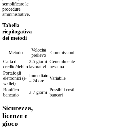
semplificare le
procedure
amministrative.
Tabella
riepilogativa
dei metodi
Velocità
Metodo
Commissioni
prelievo
Carta di
2-5 giorni
Generalmente
credito/debito
lavorativi
nessuna
Portafogli
Immediato
elettronici (e-
Variabile
– 24 ore
wallet)
Bonifico
Possibili costi
3-7 giorni
bancario
bancari
Sicurezza,
licenze e
gioco