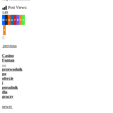
Post Views:
149
0
previous
Casino
Fontan
—
przewodnik
po
ofercie
i
poradnik
dla
graczy
newer