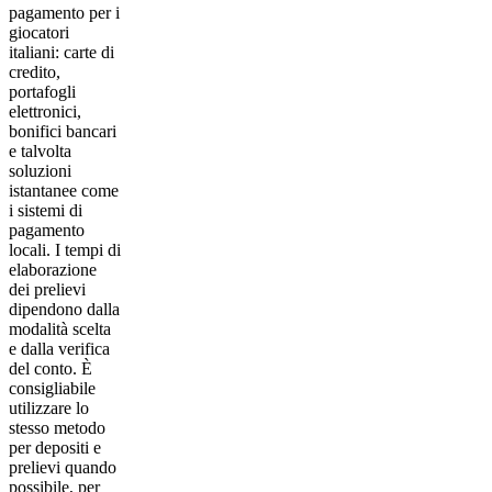
pagamento per i
giocatori
italiani: carte di
credito,
portafogli
elettronici,
bonifici bancari
e talvolta
soluzioni
istantanee come
i sistemi di
pagamento
locali. I tempi di
elaborazione
dei prelievi
dipendono dalla
modalità scelta
e dalla verifica
del conto. È
consigliabile
utilizzare lo
stesso metodo
per depositi e
prelievi quando
possibile, per