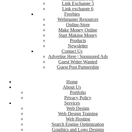
Link Exchange 5
Link exchange 6
Freebies
Webmaster Resources
Online-Store
Make Money Online
Start Making Money
Products
Newsletter
Contact Us
Advertise Here | Sponsored Ads
Guest Writer Wanted
Guest Post Partnership
Home
About Us
Portfolio
Privacy Policy
Services
Web Design
Web Design Training
Web Hosting
Search Engine Optimization
Graphics and Logo Designs