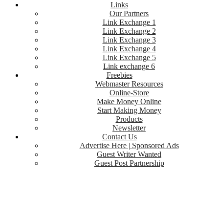
Links
Our Partners
Link Exchange 1
Link Exchange 2
Link Exchange 3
Link Exchange 4
Link Exchange 5
Link exchange 6
Freebies
Webmaster Resources
Online-Store
Make Money Online
Start Making Money
Products
Newsletter
Contact Us
Advertise Here | Sponsored Ads
Guest Writer Wanted
Guest Post Partnership