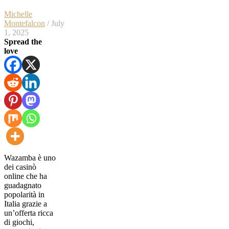
Michelle
Montefalcon
/ July
1, 2025
Spread the
love
Wazamba è uno
dei casinò
online che ha
guadagnato
popolarità in
Italia grazie a
un’offerta ricca
di giochi,