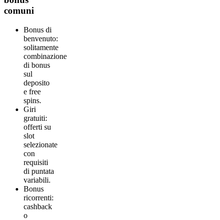
comuni
Bonus di
benvenuto:
solitamente
combinazione
di bonus
sul
deposito
e free
spins.
Giri
gratuiti:
offerti su
slot
selezionate
con
requisiti
di puntata
variabili.
Bonus
ricorrenti:
cashback
o